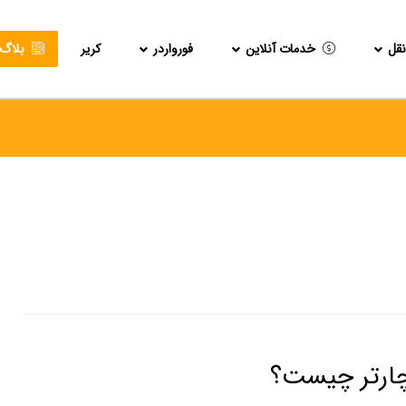
قل
خدمات آنلاین
فورواردر
کریر
بلاگ
چارتر چیست؟