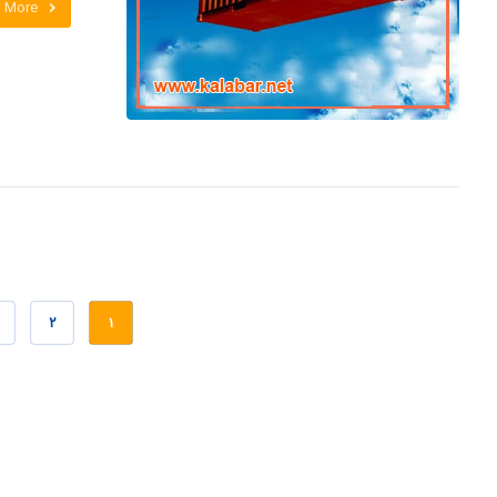
 More
۲
۱