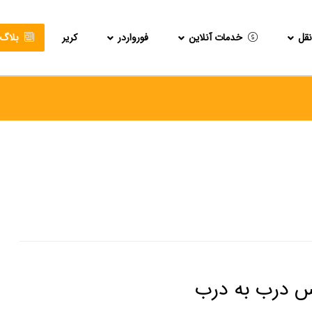
قل
خدمات آنلاین
فورواردر
کریر
بلاگ
 درب به درب