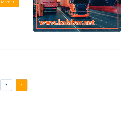
 More
۲
۱