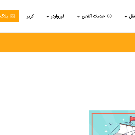
قل
خدمات آنلاین
فورواردر
کریر
بلاگ