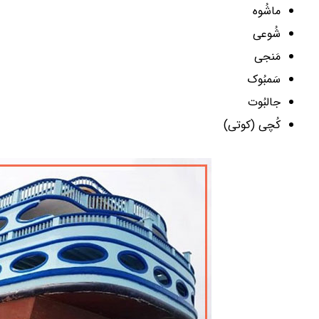
ماشُوه
شُوعی
مَنجی
سَمبُوک
جالبُوت
کُچی (کوتی)