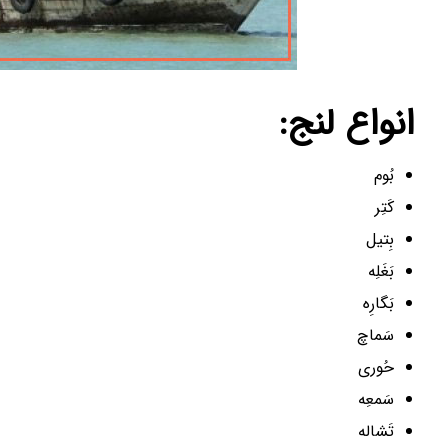
انواع لنج:
بُوم
کَتِر
بِتیل
بَغَلِه‌
بَگارِه
سَماچ
حُوری
سَمعِه
تَشاله